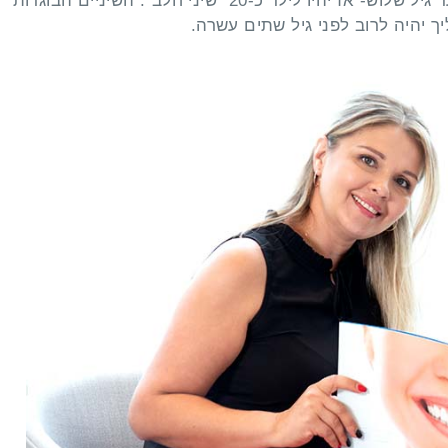
מהלסת התחתונה. תהליך בקיעת השיניים מסתיים ברובו עד גיל שלוש- אז יהיו לילד כ-20 “שיני חלב”. השיניים הבוגרות
ך יהיה לרוב לפני גיל שתים עשרה.