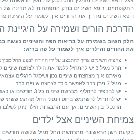
אצל רופא השיניים מומלץ החל מבקיעת השן הראשונה של הת
התקופתיים, רופא השיניים בודק התפתחות לא תקינה של השינ
רופא השיניים מדריך את ההורים איך לשמור על היגיינת פה 
הדרכת הורים ושמירה על היגיינת ה
חלק חשוב בשמירה על בריאות הפה והשיניים נעשה בבית
את ההורים והילדים איך לשמור על פה בריא:
צחצוח השיניים צריך להתבצע על ידי ההורה לבצע החל מבקיע
החל מגיל 3 יש להתחיל ללמד את הילד לצחצח שינ
מאיתנו איך מצחצחים שיניים נכון ושיסגל הרגלים עצמאי
מגיל 7 ניתן כבר לאפשר לילד לצחצח שיניים לבדו.
יש להקפיד להחליף מברשת שיניים כל 3 חודשים או כאשר סיבי מברשת השיניים נהרסים.
יש להתחיל להשתמש בחוט דנטלי החל מהרגע ששתי שיניי
הדנטלי בין השיניים, אך עם התבגרות הילד ניתן לשלבו 
צמיחת השיניים אצל ילדים
בקיעת השן הראשונה מתרחשת החל מגיל שלושה חודשים ועד