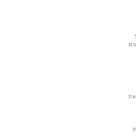
על
ים
 את
ן