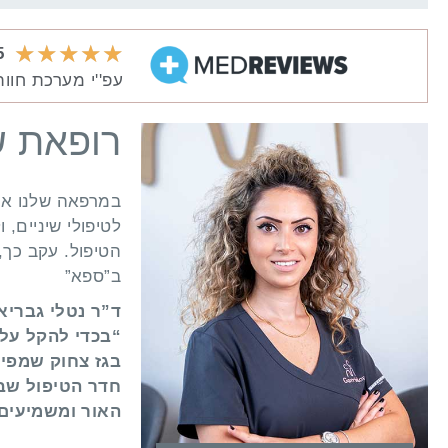
★
★
★
★
★
5/5 ציו
עפ''י מערכת חוות הדעת ש
רופאת ש
במרפאה שלנו אנח
לטיפולי שיניים, 
הטיפול. עקב כך, 
ב”ספא”
ד”ר נטלי גבריא
“בכדי להקל על
בגז צחוק שמפיג
חדר הטיפול שבה
האור ומשמיעים מ